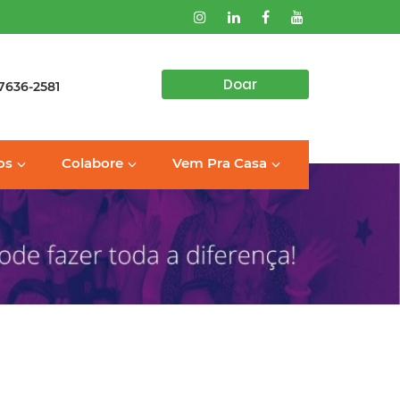
Doar
97636-2581
os
Colabore
Vem Pra Casa
rojetos
entos
oio Institucional
Nossa estrutura
Sozinhos Nunca
imento
Casa Integra