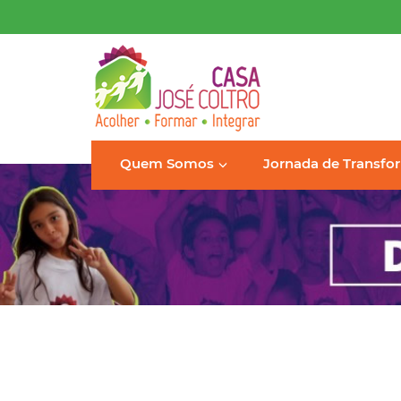
Quem Somos
Jornada de Transf
Casa em números
Sobre a Casa
Doe Agora
Patroc
Rel
Proposta de Valor
Soci