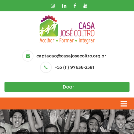
captacao@casajosecoltro.org.br
+55 (11) 97636-2581
Doar
Anterior
P